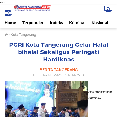
-->
Home
Terpopuler
Indeks
Kriminal
Nasional
P
›
Kota Tangerang
PGRI Kota Tangerang Gelar Halal
bihalal Sekaligus Peringati
Hardiknas
BERITA TANGERANG
Rabu, 03 Mei 2023 | 10.01.00 WIB
Poto : Halal bihalal
PGRI Kota