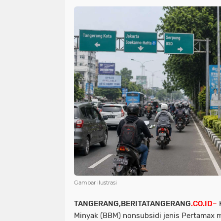
Gambar ilustrasi
TANGERANG,BERITATANGERANG
.CO.ID–
K
Minyak (BBM) nonsubsidi jenis Pertamax m