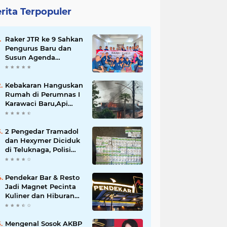
rita Terpopuler
Raker JTR ke 9 Sahkan
Pengurus Baru dan
Susun Agenda
Strategis 2026
Kebakaran Hanguskan
Rumah di Perumnas I
Karawaci Baru,Api
Diduga dari Ledakan
Kipas Angin
2 Pengedar Tramadol
dan Hexymer Diciduk
di Teluknaga, Polisi
Amankan Ratusan Pil
Siap Edar
Pendekar Bar & Resto
Jadi Magnet Pecinta
Kuliner dan Hiburan
Malam di Tangerang
Mengenal Sosok AKBP