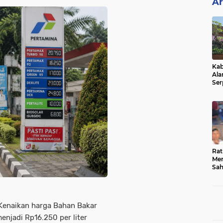
Ar
Kab
Ala
Ser
Sen
Ber
Rat
Mer
Sah
Dua
Keg
Hib
enaikan harga Bahan Bakar
enjadi Rp16.250 per liter