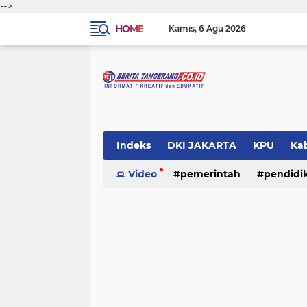
-->
HOME
Kamis
6 Agu 2026
Indeks
DKI JAKARTA
KPU
Ka
Pemerintah
Video
pemerintah
Pendidikan
pendidi
Polri