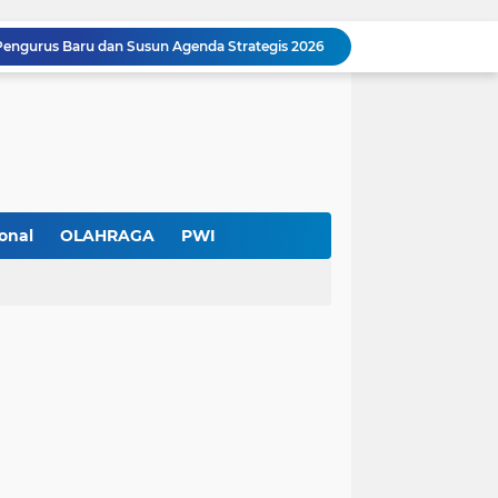
Pengurus Baru dan Susun Agenda Strategis 2026
Hadir di GIIAS 2026, Pro7 Auto Lighting Pamerkan Teknologi Pencahayaan Kendaraan Premium
Terendus Dugaan Pungli Pengurusan PM1,Kades Buaran Bambu Minta 60 Juta
Kebakaran Hanguskan Rumah di Perumnas I Karawaci Baru,Api Diduga dari Ledakan Kipas Angin
Soft Opening Warteg Kharisma Bahari Otentik 2, Hadirkan Menu Lezat dengan Harga Ramah di Kantong
Ketua SMSI Kota Tangerang Dukung UMKM, Kirim Karangan Bunga untuk Soft Opening Kharisma Bahari Otentik 2
Anggota TNI AD Tewas dengan 10 Luka Tusuk di Tangerang,Empat Pelaku Ditangkap Kurang dari 24 Jam
Blusukan ke Kawasan Kumuh , Kapolres Metro Tangerang Kota Bagikan Sembako dan Serap Keluhan Warga
onal
OLAHRAGA
PWI
Pemerintah Kota Tangerang bersama Pemprov Banten Mulai Tertibkan Kabel Udara
Pendekar Bar & Resto Jadi Magnet Pecinta Kuliner dan Hiburan Malam di Tangerang