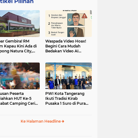
tikel Pilihan
ar Gembira! RM
Waspada Video Hoax!
m Kapau Kini Ada di
Begini Cara Mudah
pong Natura City,
Bedakan Video AI
sasi Kuliner Minang
dengan Video Asli
nuansa Alam
usan Peserta
PWI Kota Tangerang
iahkan HUT Ke-5
Ikuti Tradisi Kirab
abat Camping Ceria,
Pusaka 1 Suro di Pura
 Hari Penuh
Mangkunegaran
iatan Sosial dan
Surakarta
uran di Ciater
Ke Halaman Headline