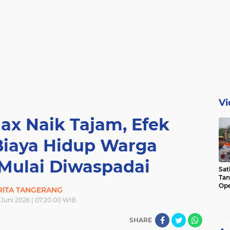
Vi
ax Naik Tajam, Efek
Biaya Hidup Warga
Mulai Diwaspadai
Sat
Tan
Ope
RITA TANGERANG
Ini
 Juni 2026 | 07.20.00 WIB
SHARE