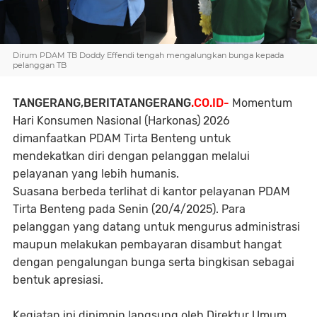
Dirum PDAM TB Doddy Effendi tengah mengalungkan bunga kepada
pelanggan TB
TANGERANG,BERITATANGERANG
.CO.ID-
Momentum
Hari Konsumen Nasional (Harkonas) 2026
dimanfaatkan PDAM Tirta Benteng untuk
mendekatkan diri dengan pelanggan melalui
pelayanan yang lebih humanis.
Suasana berbeda terlihat di kantor pelayanan PDAM
Tirta Benteng pada Senin (20/4/2025). Para
pelanggan yang datang untuk mengurus administrasi
maupun melakukan pembayaran disambut hangat
dengan pengalungan bunga serta bingkisan sebagai
bentuk apresiasi.
Kegiatan ini dipimpin langsung oleh Direktur Umum