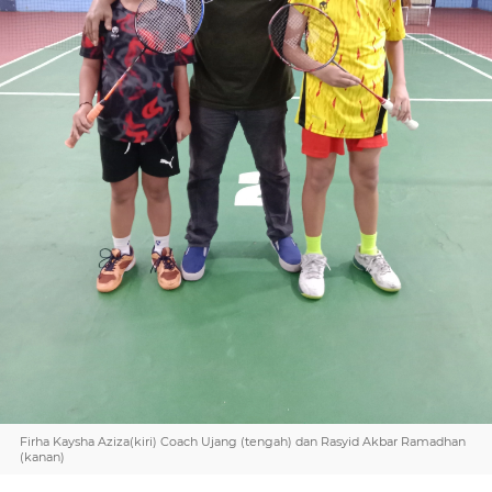
Firha Kaysha Aziza(kiri) Coach Ujang (tengah) dan Rasyid Akbar Ramadhan
(kanan)