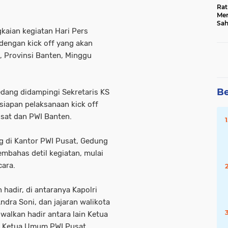
Rat
Mer
Sah
kaian kegiatan Hari Pers
Dua
Keg
 dengan kick off yang akan
Hib
, Provinsi Banten, Minggu
Be
dang didampingi Sekretaris KS
siapan pelaksanaan kick off
usat dan PWI Banten.
ng di Kantor PWI Pusat, Gedung
embahas detil kegiatan, mulai
cara.
hadir, di antaranya Kapolri
ndra Soni, dan jajaran walikota
dwalkan hadir antara lain Ketua
n Ketua Umum PWI Pusat,