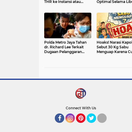
THR ke Instansi atau
Optimal Selama Lib
Perusahaan
Lebaran 2026
Polda Metro Jaya Tahan
Hoaks! Narasi Kapol
dr. Richard Lee Terkait
Sebut 30 Kg Sabu
Dugaan Pelanggaran
Menguap Karena C
Perlindungan Konsumen
Tak Pernah Ada
Connect With Us
Facebook
Instagram
Pinterest
Twitter
YouTube