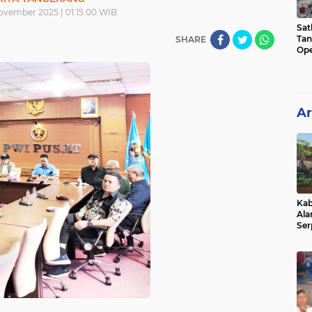
November 2025 | 01.15.00 WIB
Sat
Tan
SHARE
Ope
Ini
Ar
Kab
Ala
Ser
Sen
Ber