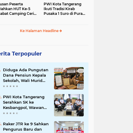
usan Peserta
PWI Kota Tangerang
iahkan HUT Ke-5
Ikuti Tradisi Kirab
abat Camping Ceria,
Pusaka 1 Suro di Pura
 Hari Penuh
Mangkunegaran
iatan Sosial dan
Surakarta
uran di Ciater
Ke Halaman Headline
rita Terpopuler
Diduga Ada Pungutan
Dana Pensiun Kepala
Sekolah, Wali Murid
SDN Pasar Kemis 2
Layangkan
Pengaduan
PWI Kota Tangerang
Serahkan SK ke
Kesbangpol, Wawan
Fauzi: Peran Media
Bisa Berdampak Besar
hingga Fatal
Raker JTR ke 9 Sahkan
Pengurus Baru dan