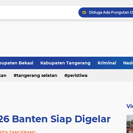
Raker JTR ke 9 Sahkan 
bupaten Bekasi
Kabupaten Tangerang
Kriminal
Nasi
kan
peristiwa
tangerang selatan
peristiwa
Vi
26 Banten Siap Digelar
RITA TANGERANG