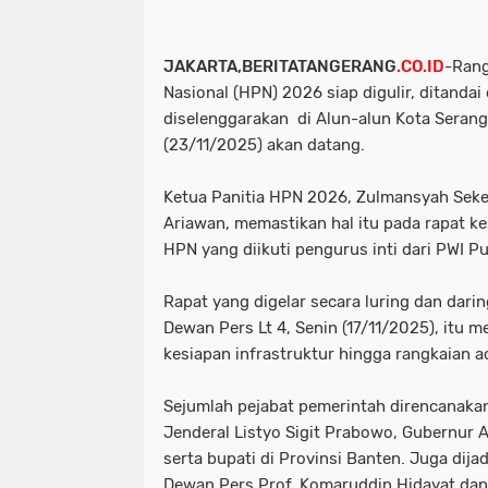
JAKARTA,BERITATANGERANG
.CO.ID
-Rang
Nasional (HPN) 2026 siap digulir, ditandai
diselenggarakan di Alun-alun Kota Serang
(23/11/2025) akan datang.
Ketua Panitia HPN 2026, Zulmansyah Seke
Ariawan, memastikan hal itu pada rapat ke
HPN yang diikuti pengurus inti dari PWI P
Rapat yang digelar secara luring dan dari
Dewan Pers Lt 4, Senin (17/11/2025), itu m
kesiapan infrastruktur hingga rangkaian a
Sejumlah pejabat pemerintah direncanakan 
Jenderal Listyo Sigit Prabowo, Gubernur A
serta bupati di Provinsi Banten. Juga dija
Dewan Pers Prof. Komaruddin Hidayat da