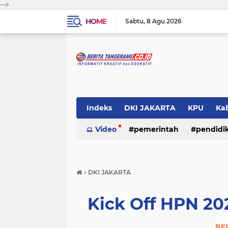
-->
HOME
Sabtu
8 Agu 2026
Indeks
DKI JAKARTA
KPU
Ka
Pemerintah
Video
pemerintah
Pendidikan
pendidi
Polri
›
DKI JAKARTA
Kick Off HPN 20
BE