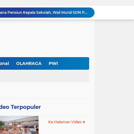
Diduga Ada Pungutan Dana Pensiun Kepala Sekolah, Wali Murid SDN Pasar Kemis 2 Layangkan Pengaduan
Pendekar Bar & Resto Jadi Magnet Pecinta Kuliner dan Hiburan Malam di Tangerang
Pengurus Baru dan Susun Agenda Strategis 2026
Hadir di GIIAS 2026, Pro7 Auto Lighting Pamerkan Teknologi Pencahayaan Kendaraan Premium
Terendus Dugaan Pungli Pengurusan PM1,Kades Buaran Bambu Minta 60 Juta
Kebakaran Hanguskan Rumah di Perumnas I Karawaci Baru,Api Diduga dari Ledakan Kipas Angin
Soft Opening Warteg Kharisma Bahari Otentik 2, Hadirkan Menu Lezat dengan Harga Ramah di Kantong
Ketua SMSI Kota Tangerang Dukung UMKM, Kirim Karangan Bunga untuk Soft Opening Kharisma Bahari Otentik 2
onal
OLAHRAGA
PWI
Anggota TNI AD Tewas dengan 10 Luka Tusuk di Tangerang,Empat Pelaku Ditangkap Kurang dari 24 Jam
PWI Kota Tangerang Serahkan SK ke Kesbangpol, Wawan Fauzi: Peran Media Bisa Berdampak Besar hingga Fatal
deo Terpopuler
Ke Halaman Video