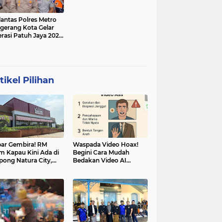
lantas Polres Metro
gerang Kota Gelar
rasi Patuh Jaya 2025,
 Sasarannya
tikel Pilihan
ar Gembira! RM
Waspada Video Hoax!
m Kapau Kini Ada di
Begini Cara Mudah
pong Natura City,
Bedakan Video AI
sasi Kuliner Minang
dengan Video Asli
nuansa Alam