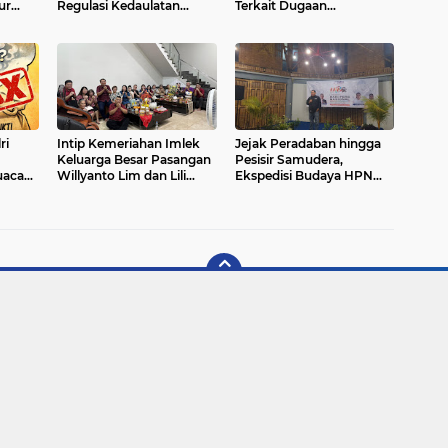
ur
Regulasi Kedaulatan
Terkait Dugaan
Digital
Penyimpangan
Pengelolaan Anggaran
MBG
ri
Intip Kemeriahan Imlek
Jejak Peradaban hingga
Keluarga Besar Pasangan
Pesisir Samudera,
uaca
Willyanto Lim dan Lili
Ekspedisi Budaya HPN
Indrawati
2026 Jelajahi Warisan
Banten