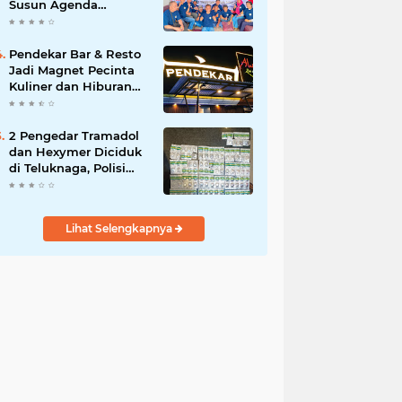
Susun Agenda
Strategis 2026
Pendekar Bar & Resto
Jadi Magnet Pecinta
Kuliner dan Hiburan
Malam di Tangerang
2 Pengedar Tramadol
dan Hexymer Diciduk
di Teluknaga, Polisi
Amankan Ratusan Pil
Siap Edar
Lihat Selengkapnya