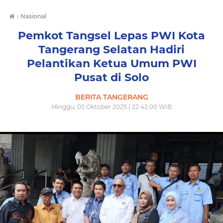
›
Nasional
Pemkot Tangsel Lepas PWI Kota
Tangerang Selatan Hadiri
Pelantikan Ketua Umum PWI
Pusat di Solo
BERITA TANGERANG
Minggu, 05 Oktober 2025 | 22.42.00 WIB