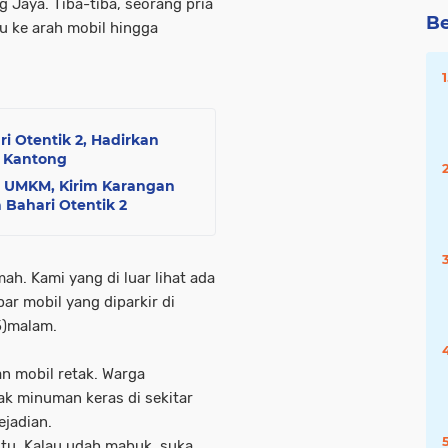
 Jaya. Tiba-tiba, seorang pria
Be
 ke arah mobil hingga
i Otentik 2, Hadirkan
 Kantong
 UMKM, Kirim Karangan
Bahari Otentik 2
ah. Kami yang di luar lihat ada
ar mobil yang diparkir di
5)malam.
an mobil retak. Warga
k minuman keras di sekitar
ejadian.
tu. Kalau udah mabuk, suka