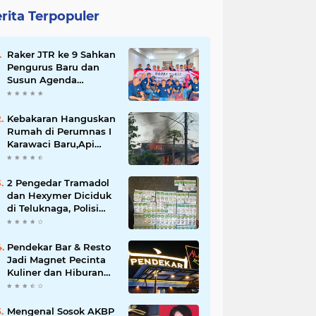
rita Terpopuler
Raker JTR ke 9 Sahkan
Pengurus Baru dan
Susun Agenda
Strategis 2026
Kebakaran Hanguskan
Rumah di Perumnas I
Karawaci Baru,Api
Diduga dari Ledakan
Kipas Angin
2 Pengedar Tramadol
dan Hexymer Diciduk
di Teluknaga, Polisi
Amankan Ratusan Pil
Siap Edar
Pendekar Bar & Resto
Jadi Magnet Pecinta
Kuliner dan Hiburan
Malam di Tangerang
Mengenal Sosok AKBP