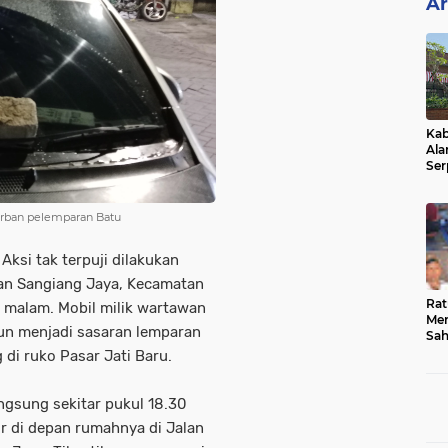
Ar
Kab
Ala
Ser
Sen
Ber
korban pelemparan Batu
 Aksi tak terpuji dilakukan
an Sangiang Jaya, Kecamatan
Rat
 malam. Mobil milik wartawan
Mer
un menjadi sasaran lemparan
Sah
Dua
 di ruko Pasar Jati Baru.
Keg
Hib
ngsung sekitar pukul 18.30
kir di depan rumahnya di Jalan