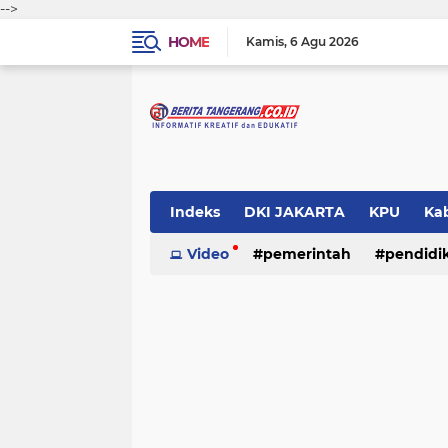
-->
HOME
Kamis
6 Agu 2026
Indeks
DKI JAKARTA
KPU
Ka
Pemerintah
Video
pemerintah
Pendidikan
pendidi
Polri