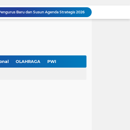
Pengurus Baru dan Susun Agenda Strategis 2026
Hadir di GIIAS 2026, Pro7 Auto Lighting Pamerkan Teknologi Pencahayaan Kendaraan Premium
Terendus Dugaan Pungli Pengurusan PM1,Kades Buaran Bambu Minta 60 Juta
Kebakaran Hanguskan Rumah di Perumnas I Karawaci Baru,Api Diduga dari Ledakan Kipas Angin
Soft Opening Warteg Kharisma Bahari Otentik 2, Hadirkan Menu Lezat dengan Harga Ramah di Kantong
Ketua SMSI Kota Tangerang Dukung UMKM, Kirim Karangan Bunga untuk Soft Opening Kharisma Bahari Otentik 2
Anggota TNI AD Tewas dengan 10 Luka Tusuk di Tangerang,Empat Pelaku Ditangkap Kurang dari 24 Jam
Blusukan ke Kawasan Kumuh , Kapolres Metro Tangerang Kota Bagikan Sembako dan Serap Keluhan Warga
onal
OLAHRAGA
PWI
Pemerintah Kota Tangerang bersama Pemprov Banten Mulai Tertibkan Kabel Udara
Pendekar Bar & Resto Jadi Magnet Pecinta Kuliner dan Hiburan Malam di Tangerang