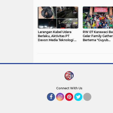
dengan Harga Ramah di
Bunga untuk Soft
Kantong
Opening Kharisma 
Otentik 2
Larangan Kabel Udara
RW 07 Karawaci Ba
Berlaku, Aktivitas PT
Gelar Family Gather
Davon Media Teknologi di
Bertema "Guyub
Karawaci Jadi Sorotan
Warganya, Maju
Lingkungannya"
Connect With Us
Facebook
Instagram
Pinterest
Twitter
YouTube