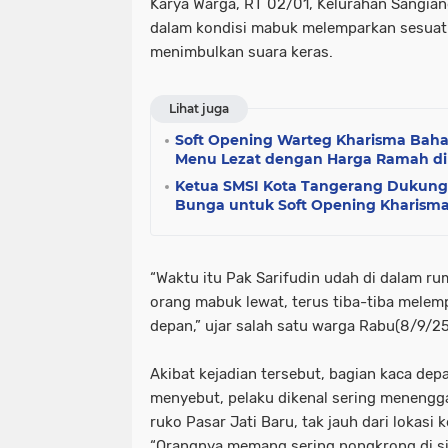
Karya Warga, RT 02/01, Kelurahan Sangiang
dalam kondisi mabuk melemparkan sesuatu
menimbulkan suara keras.
Lihat juga
Soft Opening Warteg Kharisma Bahar
Menu Lezat dengan Harga Ramah di
Ketua SMSI Kota Tangerang Dukung
Bunga untuk Soft Opening Kharisma 
“Waktu itu Pak Sarifudin udah di dalam rum
orang mabuk lewat, terus tiba-tiba melemp
depan,” ujar salah satu warga Rabu(8/9/2
Akibat kejadian tersebut, bagian kaca dep
menyebut, pelaku dikenal sering menengga
ruko Pasar Jati Baru, tak jauh dari lokasi k
“Orangnya memang sering nongkrong di si