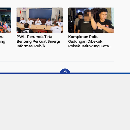
Sembako dan Serap
Tertibkan Kabel Udara
Bahari
Keluhan Warga
ru
PWI– Perumda Tirta
Komplotan Polisi
ing
Benteng Perkuat Sinergi
Gadungan Dibekuk
Informasi Publik
Polsek Jatiuwung Kota
Tangerang