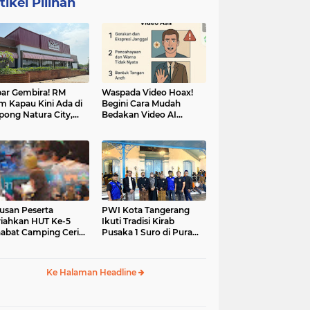
tikel Pilihan
ar Gembira! RM
Waspada Video Hoax!
m Kapau Kini Ada di
Begini Cara Mudah
pong Natura City,
Bedakan Video AI
sasi Kuliner Minang
dengan Video Asli
nuansa Alam
usan Peserta
PWI Kota Tangerang
iahkan HUT Ke-5
Ikuti Tradisi Kirab
abat Camping Ceria,
Pusaka 1 Suro di Pura
 Hari Penuh
Mangkunegaran
iatan Sosial dan
Surakarta
uran di Ciater
Ke Halaman Headline