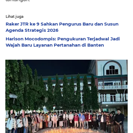
Lihat juga
Raker JTR ke 9 Sahkan Pengurus Baru dan Susun
Agenda Strategis 2026
Harison Mocodompis: Pengukuran Terjadwal Jadi
Wajah Baru Layanan Pertanahan di Banten