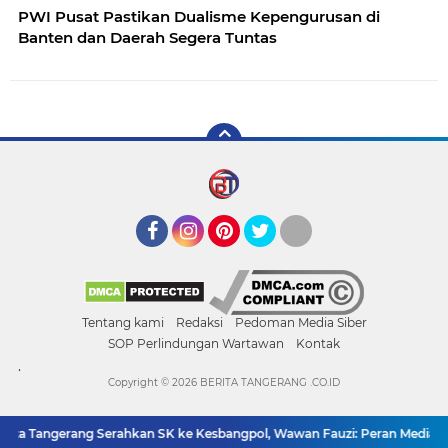
PWI Pusat Pastikan Dualisme Kepengurusan di
Banten dan Daerah Segera Tuntas
Facebook
Instagram
Pinterest
Twitter
YouTube
Tentang kami
Redaksi
Pedoman Media Siber
SOP Perlindungan Wartawan
Kontak
.
Copyright ©
2026 BERITA TANGERANG .CO.ID
a Tangerang Serahkan SK ke Kesbangpol, Wawan Fauzi: Peran Media Bisa