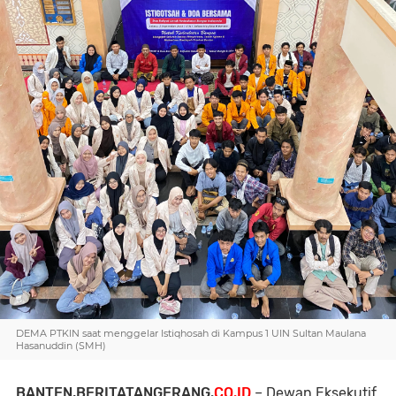
DEMA PTKIN saat menggelar Istiqhosah di Kampus 1 UIN Sultan Maulana
Hasanuddin (SMH)
BANTEN,BERITATANGERANG.
CO.ID
– Dewan Eksekutif