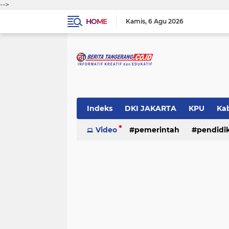
-->
HOME
Kamis
6 Agu 2026
Indeks
DKI JAKARTA
KPU
Ka
Pemerintah
Video
pemerintah
Pendidikan
pendidi
Polri