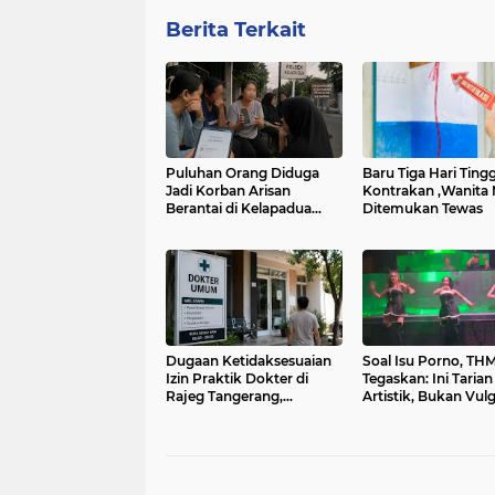
Berita Terkait
Puluhan Orang Diduga
Baru Tiga Hari Tingg
Jadi Korban Arisan
Kontrakan ,Wanita
Berantai di Kelapadua
Ditemukan Tewas
Tangerang
Dugaan Ketidaksesuaian
Soal Isu Porno, THM
Izin Praktik Dokter di
Tegaskan: Ini Tarian
Rajeg Tangerang,
Artistik, Bukan Vul
Pengawasan Dinkes
Disorot