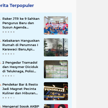
rita Terpopuler
Raker JTR ke 9 Sahkan
Pengurus Baru dan
Susun Agenda
Strategis 2026
Kebakaran Hanguskan
Rumah di Perumnas I
Karawaci Baru,Api
Diduga dari Ledakan
Kipas Angin
2 Pengedar Tramadol
dan Hexymer Diciduk
di Teluknaga, Polisi
Amankan Ratusan Pil
Siap Edar
Pendekar Bar & Resto
Jadi Magnet Pecinta
Kuliner dan Hiburan
Malam di Tangerang
Mengenal Sosok AKBP