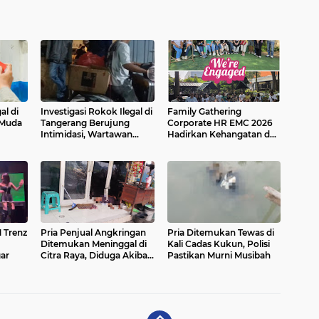
al di
Investigasi Rokok Ilegal di
Family Gathering
 Muda
Tangerang Berujung
Corporate HR EMC 2026
Intimidasi, Wartawan
Hadirkan Kehangatan dan
Tempuh Jalur Hukum
Semangat “We’re
Engaged
 Trenz
Pria Penjual Angkringan
Pria Ditemukan Tewas di
Ditemukan Meninggal di
Kali Cadas Kukun, Polisi
gar
Citra Raya, Diduga Akibat
Pastikan Murni Musibah
Asma Akut