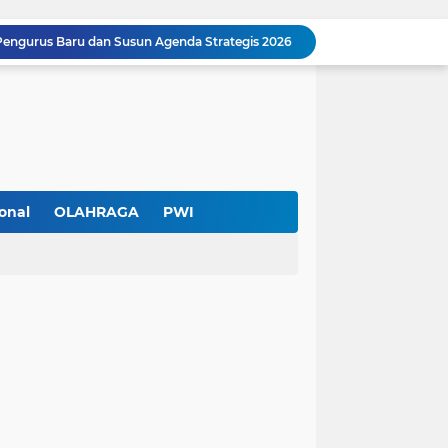
Pengurus Baru dan Susun Agenda Strategis 2026
Hadir di GIIAS 2026, Pro7 Auto Lighting Pamerkan Teknologi Pencahayaan Kendaraan Premium
Terendus Dugaan Pungli Pengurusan PM1,Kades Buaran Bambu Minta 60 Juta
Kebakaran Hanguskan Rumah di Perumnas I Karawaci Baru,Api Diduga dari Ledakan Kipas Angin
Soft Opening Warteg Kharisma Bahari Otentik 2, Hadirkan Menu Lezat dengan Harga Ramah di Kantong
Ketua SMSI Kota Tangerang Dukung UMKM, Kirim Karangan Bunga untuk Soft Opening Kharisma Bahari Otentik 2
Anggota TNI AD Tewas dengan 10 Luka Tusuk di Tangerang,Empat Pelaku Ditangkap Kurang dari 24 Jam
Blusukan ke Kawasan Kumuh , Kapolres Metro Tangerang Kota Bagikan Sembako dan Serap Keluhan Warga
onal
OLAHRAGA
PWI
Pemerintah Kota Tangerang bersama Pemprov Banten Mulai Tertibkan Kabel Udara
Pendekar Bar & Resto Jadi Magnet Pecinta Kuliner dan Hiburan Malam di Tangerang