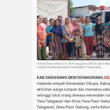
H.Moh.Rano Alfath S.H., M.H Anggota DPR RI dari Fraksi
wilayah terdampak banjir Kabupaten Tangerang
KAB.TANGERANG.BERITATANGERANG.
CO.
melanda wilayah Kecamatan Cikupa, Kabu
aktivitas warga lumpuh dan memaksa seba
setinggi lutut orang dewasa merendam r
Yasa Talagasari dan Griya Yasa Pasir Gad
Talagasari, Desa Pasir Gadung, serta Kelu