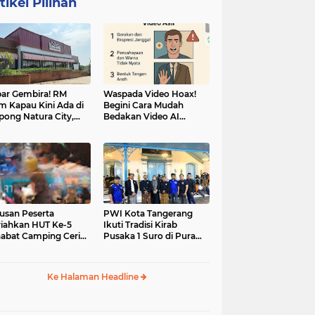
tikel Pilihan
ar Gembira! RM
Waspada Video Hoax!
m Kapau Kini Ada di
Begini Cara Mudah
pong Natura City,
Bedakan Video AI
sasi Kuliner Minang
dengan Video Asli
nuansa Alam
usan Peserta
PWI Kota Tangerang
iahkan HUT Ke-5
Ikuti Tradisi Kirab
abat Camping Ceria,
Pusaka 1 Suro di Pura
 Hari Penuh
Mangkunegaran
iatan Sosial dan
Surakarta
uran di Ciater
Ke Halaman Headline