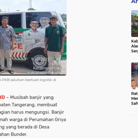
Ar
Kab
Ala
Ser
Sen
Ber
 PKB salurkan bantuan logistik di
Rat
ID
– Musibah banjir yang
Mer
Sah
paten Tangerang, membuat
Dua
gian harus mengungsi. Banjir
Keg
Hib
umah warga di Perumahan Griya
ung yang berada di Desa
rahan Bunder.