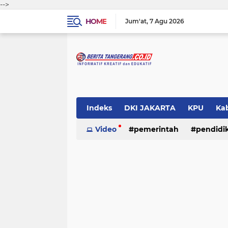
-->
HOME
Jum'at
7 Agu 2026
Indeks
DKI JAKARTA
KPU
Ka
Pemerintah
Video
pemerintah
Pendidikan
pendidi
Polri