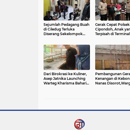
Sejumlah Pedagang Buah
Gerak Cepat Polsek
di Ciledug Terluka
Cipondoh, Anak ya
Diserang Sekelompok
Terpisah di Terminal
Pria Bersenjata Golok
Kembali ke Peluka
Ibunya
Dari Birokrasi ke Kuliner,
Pembangunan Gera
Asep Jatnika Launching
Kenangan di Kebon
Warteg Kharisma Bahari
Nanas Disorot,War
Otentik 1
Pertanyakan Izin
Lingkungan dan P