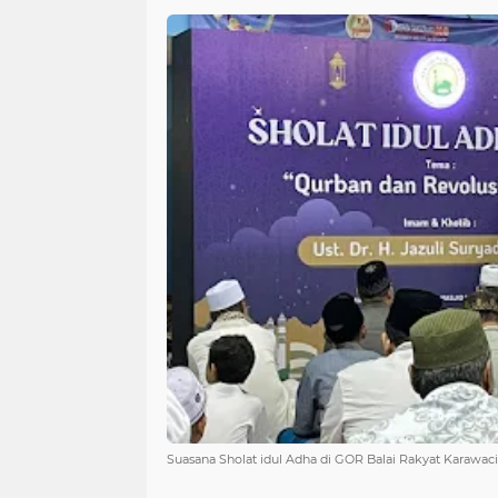
Suasana Sholat idul Adha di GOR Balai Rakyat Karawac