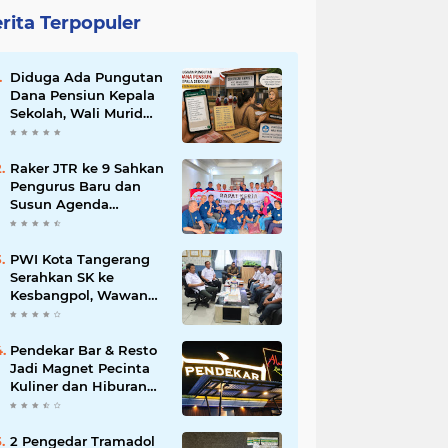
rita Terpopuler
Diduga Ada Pungutan
Dana Pensiun Kepala
Sekolah, Wali Murid
SDN Pasar Kemis 2
Layangkan
Pengaduan
Raker JTR ke 9 Sahkan
Pengurus Baru dan
Susun Agenda
Strategis 2026
PWI Kota Tangerang
Serahkan SK ke
Kesbangpol, Wawan
Fauzi: Peran Media
Bisa Berdampak Besar
hingga Fatal
Pendekar Bar & Resto
Jadi Magnet Pecinta
Kuliner dan Hiburan
Malam di Tangerang
2 Pengedar Tramadol