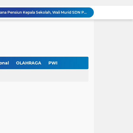
Diduga Ada Pungutan Dana Pensiun Kepala Sekolah, Wali Murid SDN Pasar Kemis 2 Layangkan Pengaduan
Pendekar Bar & Resto Jadi Magnet Pecinta Kuliner dan Hiburan Malam di Tangerang
Pengurus Baru dan Susun Agenda Strategis 2026
Hadir di GIIAS 2026, Pro7 Auto Lighting Pamerkan Teknologi Pencahayaan Kendaraan Premium
Terendus Dugaan Pungli Pengurusan PM1,Kades Buaran Bambu Minta 60 Juta
Kebakaran Hanguskan Rumah di Perumnas I Karawaci Baru,Api Diduga dari Ledakan Kipas Angin
Soft Opening Warteg Kharisma Bahari Otentik 2, Hadirkan Menu Lezat dengan Harga Ramah di Kantong
Ketua SMSI Kota Tangerang Dukung UMKM, Kirim Karangan Bunga untuk Soft Opening Kharisma Bahari Otentik 2
onal
OLAHRAGA
PWI
Anggota TNI AD Tewas dengan 10 Luka Tusuk di Tangerang,Empat Pelaku Ditangkap Kurang dari 24 Jam
PWI Kota Tangerang Serahkan SK ke Kesbangpol, Wawan Fauzi: Peran Media Bisa Berdampak Besar hingga Fatal