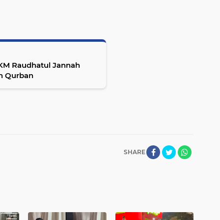
DKM Raudhatul Jannah
n Qurban
SHARE