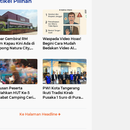
tikel Pilihan
ar Gembira! RM
Waspada Video Hoax!
m Kapau Kini Ada di
Begini Cara Mudah
pong Natura City,
Bedakan Video AI
sasi Kuliner Minang
dengan Video Asli
nuansa Alam
usan Peserta
PWI Kota Tangerang
iahkan HUT Ke-5
Ikuti Tradisi Kirab
abat Camping Ceria,
Pusaka 1 Suro di Pura
 Hari Penuh
Mangkunegaran
iatan Sosial dan
Surakarta
uran di Ciater
Ke Halaman Headline