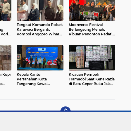
Tongkat Komando Polsek
Moonverse Festival
ng
Karawaci Berganti,
Berlangsung Meriah,
 Poris
Kompol Anggoro Winardi
Ribuan Penonton Padati
n
Resmi Gantikan Kresna
Uptown Park
Ajie
Summarecon Mall
Tangerang
i Kopi
Kepala Kantor
Kicauan Pembeli
Pertanahan Kota
Tramadol Saat Kena Razia
ga
Tangerang Kawal
di Batu Ceper Buka Jalan
Penyerahan Sertipikat
Polisi Tangkap Pengedar
BG
Tanah