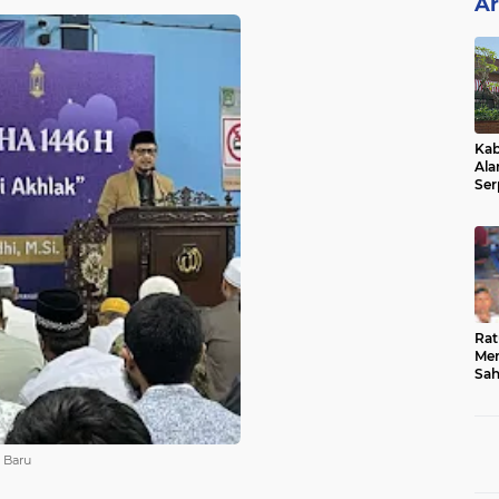
Ar
Kab
Ala
Ser
Sen
Ber
Rat
Mer
Sah
Dua
Keg
Hib
i Baru