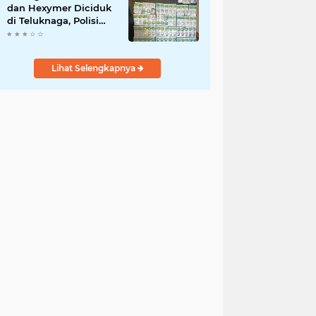
dan Hexymer Diciduk
di Teluknaga, Polisi
Amankan Ratusan Pil
Siap Edar
Lihat Selengkapnya