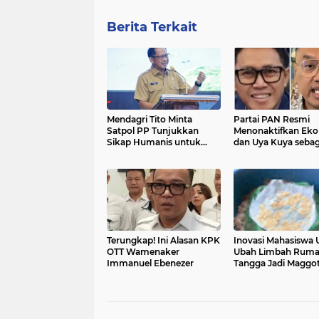
Berita Terkait
Mendagri Tito Minta
Partai PAN Resmi
Satpol PP Tunjukkan
Menonaktifkan Eko 
Sikap Humanis untuk
dan Uya Kuya sebag
Bangun Kepercayaan
Anggota DPR RI
Publik
Terungkap! Ini Alasan KPK
Inovasi Mahasiswa 
OTT Wamenaker
Ubah Limbah Rum
Immanuel Ebenezer
Tangga Jadi Maggo
Bernilai Ekonomis