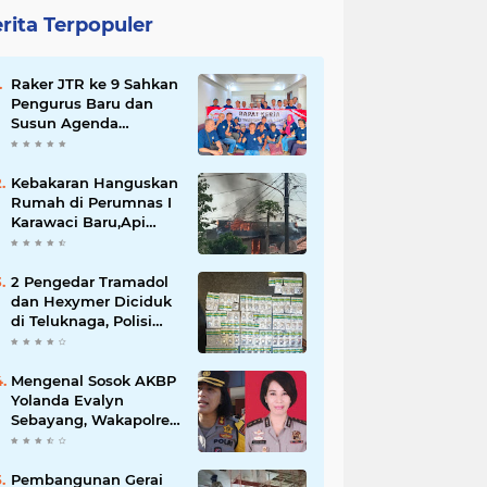
rita Terpopuler
Raker JTR ke 9 Sahkan
Pengurus Baru dan
Susun Agenda
Strategis 2026
Kebakaran Hanguskan
Rumah di Perumnas I
Karawaci Baru,Api
Diduga dari Ledakan
Kipas Angin
2 Pengedar Tramadol
dan Hexymer Diciduk
di Teluknaga, Polisi
Amankan Ratusan Pil
Siap Edar
Mengenal Sosok AKBP
Yolanda Evalyn
Sebayang, Wakapolres
Metro Tangerang yang
Baru
Pembangunan Gerai