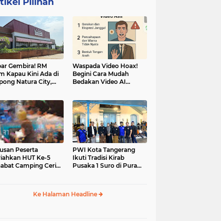
tikel Pilihan
ar Gembira! RM
Waspada Video Hoax!
m Kapau Kini Ada di
Begini Cara Mudah
pong Natura City,
Bedakan Video AI
sasi Kuliner Minang
dengan Video Asli
nuansa Alam
usan Peserta
PWI Kota Tangerang
iahkan HUT Ke-5
Ikuti Tradisi Kirab
abat Camping Ceria,
Pusaka 1 Suro di Pura
 Hari Penuh
Mangkunegaran
iatan Sosial dan
Surakarta
uran di Ciater
Ke Halaman Headline