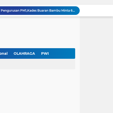
Terendus Dugaan Pungli Pengurusan PM1,Kades Buaran Bambu Minta 60 Juta
Kebakaran Hanguskan Rumah di Perumnas I Karawaci Baru,Api Diduga dari Ledakan Kipas Angin
Soft Opening Warteg Kharisma Bahari Otentik 2, Hadirkan Menu Lezat dengan Harga Ramah di Kantong
Ketua SMSI Kota Tangerang Dukung UMKM, Kirim Karangan Bunga untuk Soft Opening Kharisma Bahari Otentik 2
Anggota TNI AD Tewas dengan 10 Luka Tusuk di Tangerang,Empat Pelaku Ditangkap Kurang dari 24 Jam
Blusukan ke Kawasan Kumuh , Kapolres Metro Tangerang Kota Bagikan Sembako dan Serap Keluhan Warga
Pemerintah Kota Tangerang bersama Pemprov Banten Mulai Tertibkan Kabel Udara
Pendekar Bar & Resto Jadi Magnet Pecinta Kuliner dan Hiburan Malam di Tangerang
onal
OLAHRAGA
PWI
Pengurus Baru dan Susun Agenda Strategis 2026
Hadir di GIIAS 2026, Pro7 Auto Lighting Pamerkan Teknologi Pencahayaan Kendaraan Premium