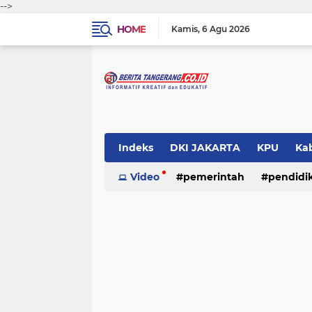
-->
HOME
Kamis
6 Agu 2026
Indeks
DKI JAKARTA
KPU
Ka
Pemerintah
Video
pemerintah
Pendidikan
pendidi
Polri