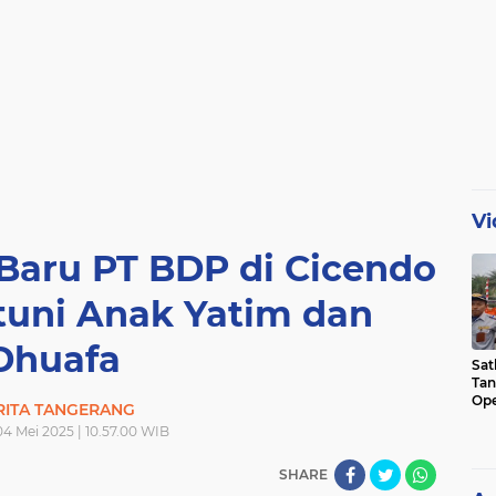
Vi
Baru PT BDP di Cicendo
tuni Anak Yatim dan
Dhuafa
Sat
Tan
Ope
RITA TANGERANG
Ini
4 Mei 2025 | 10.57.00 WIB
SHARE