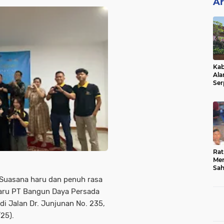
Ar
Kab
Ala
Ser
Sen
Ber
Rat
Mer
Sah
Dua
Suasana haru dan penuh rasa
Keg
baru PT Bangun Daya Persada
Hib
di Jalan Dr. Junjunan No. 235,
25).