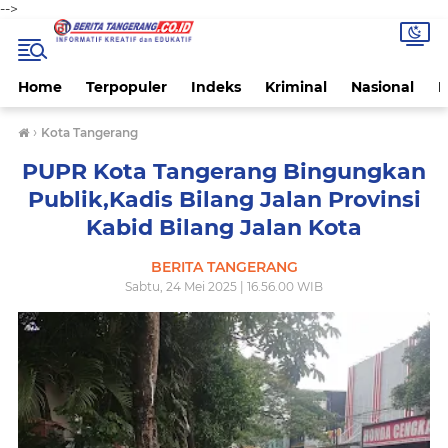
-->
Home
Terpopuler
Indeks
Kriminal
Nasional
P
›
Kota Tangerang
PUPR Kota Tangerang Bingungkan
Publik,Kadis Bilang Jalan Provinsi
Kabid Bilang Jalan Kota
BERITA TANGERANG
Sabtu, 24 Mei 2025 | 16.56.00 WIB