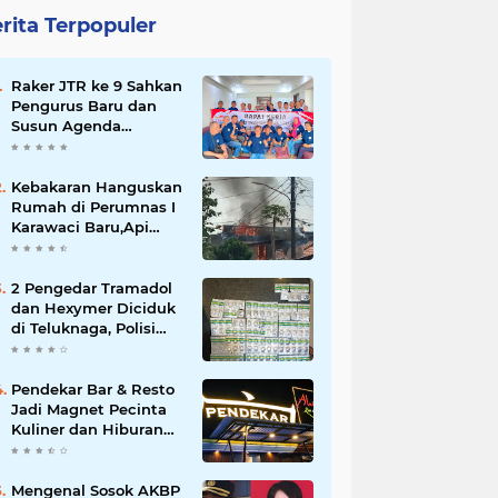
rita Terpopuler
Raker JTR ke 9 Sahkan
Pengurus Baru dan
Susun Agenda
Strategis 2026
Kebakaran Hanguskan
Rumah di Perumnas I
Karawaci Baru,Api
Diduga dari Ledakan
Kipas Angin
2 Pengedar Tramadol
dan Hexymer Diciduk
di Teluknaga, Polisi
Amankan Ratusan Pil
Siap Edar
Pendekar Bar & Resto
Jadi Magnet Pecinta
Kuliner dan Hiburan
Malam di Tangerang
Mengenal Sosok AKBP