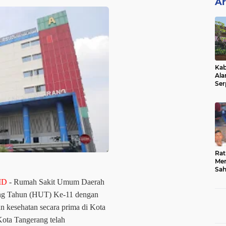
Ar
Kab
Ala
Ser
Sen
Ber
Rat
Mer
Sah
Dua
ID
- Rumah Sakit Umum Daerah
Keg
Hib
ng Tahun (HUT) Ke-11 dengan
 kesehatan secara prima di Kota
Kota Tangerang telah