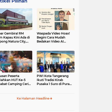
tikel Pilihan
ar Gembira! RM
Waspada Video Hoax!
m Kapau Kini Ada di
Begini Cara Mudah
pong Natura City,
Bedakan Video AI
sasi Kuliner Minang
dengan Video Asli
nuansa Alam
usan Peserta
PWI Kota Tangerang
iahkan HUT Ke-5
Ikuti Tradisi Kirab
abat Camping Ceria,
Pusaka 1 Suro di Pura
 Hari Penuh
Mangkunegaran
iatan Sosial dan
Surakarta
uran di Ciater
Ke Halaman Headline