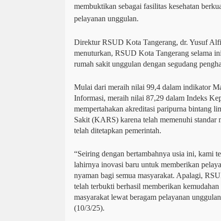
membuktikan sebagai fasilitas kesehatan berkua
pelayanan unggulan.
Direktur RSUD Kota Tangerang, dr. Yusuf Al
menuturkan, RSUD Kota Tangerang selama ini b
rumah sakit unggulan dengan segudang pengha
Mulai dari meraih nilai 99,4 dalam indikator
Informasi, meraih nilai 87,29 dalam Indeks K
mempertahakan akreditasi paripurna bintang l
Sakit (KARS) karena telah memenuhi standar 
telah ditetapkan pemerintah.
“Seiring dengan bertambahnya usia ini, kami 
lahirnya inovasi baru untuk memberikan pelaya
nyaman bagi semua masyarakat. Apalagi, RSU
telah terbukti berhasil memberikan kemudahan
masyarakat lewat beragam pelayanan unggulan y
(10/3/25).