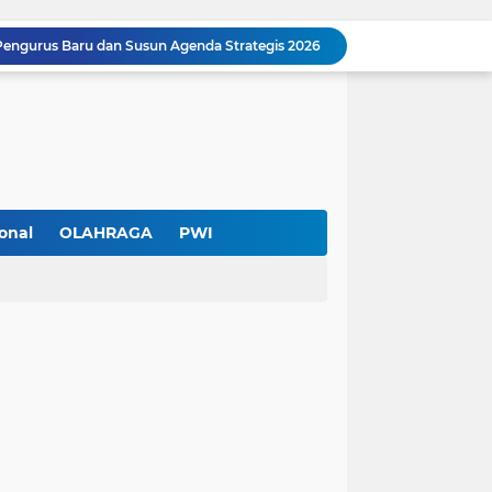
Pengurus Baru dan Susun Agenda Strategis 2026
Hadir di GIIAS 2026, Pro7 Auto Lighting Pamerkan Teknologi Pencahayaan Kendaraan Premium
Terendus Dugaan Pungli Pengurusan PM1,Kades Buaran Bambu Minta 60 Juta
Kebakaran Hanguskan Rumah di Perumnas I Karawaci Baru,Api Diduga dari Ledakan Kipas Angin
Soft Opening Warteg Kharisma Bahari Otentik 2, Hadirkan Menu Lezat dengan Harga Ramah di Kantong
Ketua SMSI Kota Tangerang Dukung UMKM, Kirim Karangan Bunga untuk Soft Opening Kharisma Bahari Otentik 2
Anggota TNI AD Tewas dengan 10 Luka Tusuk di Tangerang,Empat Pelaku Ditangkap Kurang dari 24 Jam
Blusukan ke Kawasan Kumuh , Kapolres Metro Tangerang Kota Bagikan Sembako dan Serap Keluhan Warga
onal
OLAHRAGA
PWI
Pemerintah Kota Tangerang bersama Pemprov Banten Mulai Tertibkan Kabel Udara
Pendekar Bar & Resto Jadi Magnet Pecinta Kuliner dan Hiburan Malam di Tangerang