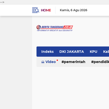
-->
HOME
Kamis
6 Agu 2026
Indeks
DKI JAKARTA
KPU
Ka
Pemerintah
Video
pemerintah
Pendidikan
pendidi
Polri