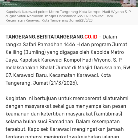
Kapolsek Karawaci polres Metro Tangerang Kota Kompol Hadi Wiyono S.IP
di giat Safari Ramadan masjid Darussalam RW 07 Karawaci Baru
Kecamatan Karawaci Kota Tangerang Jumat(21/3/25).
TANGERANG.BERITATANGERANG
.CO.ID
– Dalam
rangka Safari Ramadhan 1446 H dan program Jumat
Keliling (Jumling) yang digagas oleh Kapolda Metro
Jaya, Kapolsek Karawaci Kompol Hadi Wiyono, S.IP,
melaksanakan Shalat Jumat di Masjid Darussalam, RW
07, Karawaci Baru, Kecamatan Karawaci, Kota
Tangerang, Jumat (21/3/2025).
Kegiatan ini bertujuan untuk mempererat silaturahmi
dengan masyarakat sekaligus menyampaikan pesan
keamanan dan ketertiban masyarakat (kamtibmas)
selama bulan suci Ramadhan. Dalam kesempatan
tersebut, Kapolsek Karawaci mengingatkan jamaah
tentang potensi meningkatnya kejahatan jalanan