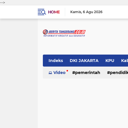
-->
HOME
Kamis
6 Agu 2026
Indeks
DKI JAKARTA
KPU
Ka
Pemerintah
Video
pemerintah
Pendidikan
pendidi
Polri