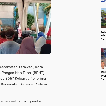
Ar
Kab
Ala
Ser
Sen
Ber
Kecamatan Karawaci, Kota
Rat
n Pangan Non Tunai (BPNT)
Mer
ada 3057 Keluarga Penerima
Sah
Dua
ah Kecamatan Karawaci Selasa
Keg
Hib
ua hari untuk menghindari