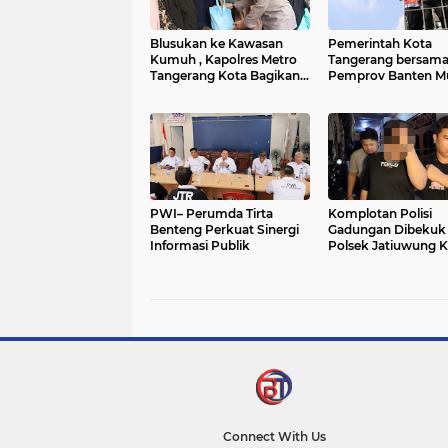
Blusukan ke Kawasan
Pemerintah Kota
Kumuh , Kapolres Metro
Tangerang bersam
Tangerang Kota Bagikan
Pemprov Banten Mu
Sembako dan Serap
Tertibkan Kabel Uda
Keluhan Warga
PWI– Perumda Tirta
Komplotan Polisi
Benteng Perkuat Sinergi
Gadungan Dibekuk
Informasi Publik
Polsek Jatiuwung K
Tangerang
Connect With Us