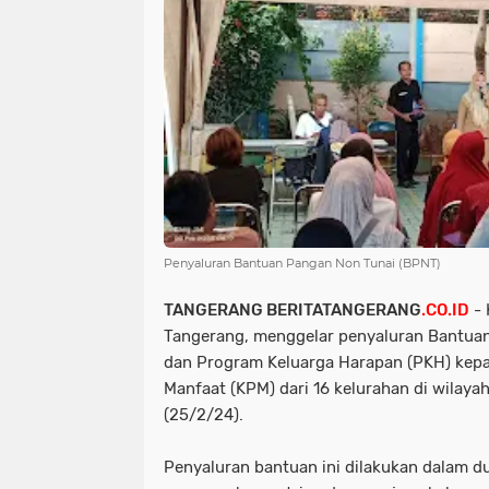
Penyaluran Bantuan Pangan Non Tunai (BPNT)
TANGERANG BERITATANGERANG
.CO.ID
- 
Tangerang, menggelar penyaluran Bantua
dan Program Keluarga Harapan (PKH) kep
Manfaat (KPM) dari 16 kelurahan di wilay
(25/2/24).
Penyaluran bantuan ini dilakukan dalam d