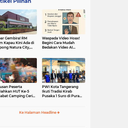
tikel Pilihan
ar Gembira! RM
Waspada Video Hoax!
m Kapau Kini Ada di
Begini Cara Mudah
pong Natura City,
Bedakan Video AI
sasi Kuliner Minang
dengan Video Asli
nuansa Alam
usan Peserta
PWI Kota Tangerang
iahkan HUT Ke-5
Ikuti Tradisi Kirab
abat Camping Ceria,
Pusaka 1 Suro di Pura
 Hari Penuh
Mangkunegaran
iatan Sosial dan
Surakarta
uran di Ciater
Ke Halaman Headline