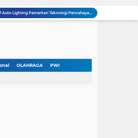
Hadir di GIIAS 2026, Pro7 Auto Lighting Pamerkan Teknologi Pencahayaan Kendaraan Premium
Terendus Dugaan Pungli Pengurusan PM1,Kades Buaran Bambu Minta 60 Juta
Kebakaran Hanguskan Rumah di Perumnas I Karawaci Baru,Api Diduga dari Ledakan Kipas Angin
Soft Opening Warteg Kharisma Bahari Otentik 2, Hadirkan Menu Lezat dengan Harga Ramah di Kantong
Ketua SMSI Kota Tangerang Dukung UMKM, Kirim Karangan Bunga untuk Soft Opening Kharisma Bahari Otentik 2
Anggota TNI AD Tewas dengan 10 Luka Tusuk di Tangerang,Empat Pelaku Ditangkap Kurang dari 24 Jam
Blusukan ke Kawasan Kumuh , Kapolres Metro Tangerang Kota Bagikan Sembako dan Serap Keluhan Warga
Pemerintah Kota Tangerang bersama Pemprov Banten Mulai Tertibkan Kabel Udara
onal
OLAHRAGA
PWI
Larangan Kabel Udara Berlaku, Aktivitas PT Davon Media Teknologi di Karawaci Jadi Sorotan
Pengurus Baru dan Susun Agenda Strategis 2026