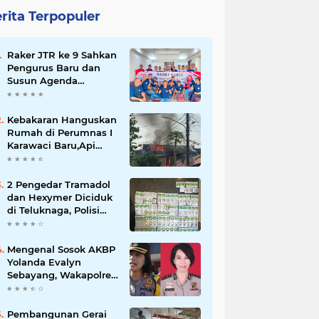
rita Terpopuler
Raker JTR ke 9 Sahkan
Pengurus Baru dan
Susun Agenda
Strategis 2026
Kebakaran Hanguskan
Rumah di Perumnas I
Karawaci Baru,Api
Diduga dari Ledakan
Kipas Angin
2 Pengedar Tramadol
dan Hexymer Diciduk
di Teluknaga, Polisi
Amankan Ratusan Pil
Siap Edar
Mengenal Sosok AKBP
Yolanda Evalyn
Sebayang, Wakapolres
Metro Tangerang yang
Baru
Pembangunan Gerai