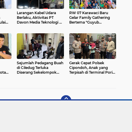
Larangan Kabel Udara
RW 07 Karawaci Baru
a
Berlaku, Aktivitas PT
Gelar Family Gathering
lai
Davon Media Teknologi di
Bertema "Guyub
ra
Karawaci Jadi Sorotan
Warganya, Maju
Lingkungannya"
Sejumlah Pedagang Buah
Gerak Cepat Polsek
di Ciledug Terluka
Cipondoh, Anak yang
ota
Diserang Sekelompok
Terpisah di Terminal Poris
Pria Bersenjata Golok
Kembali ke Pelukan
Ibunya