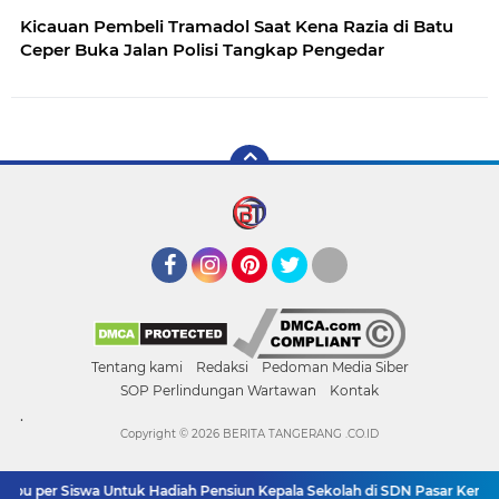
Kicauan Pembeli Tramadol Saat Kena Razia di Batu
Ceper Buka Jalan Polisi Tangkap Pengedar
Facebook
Instagram
Pinterest
Twitter
YouTube
Tentang kami
Redaksi
Pedoman Media Siber
SOP Perlindungan Wartawan
Kontak
.
Copyright ©
2026 BERITA TANGERANG .CO.ID
bu per Siswa Untuk Hadiah Pensiun Kepala Sekolah di SDN Pasar Kemis 