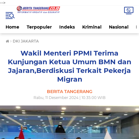
-->
Home
Terpopuler
Indeks
Kriminal
Nasional
P
›
DKI JAKARTA
Wakil Menteri PPMI Terima
Kunjungan Ketua Umum BMN dan
Jajaran,Berdiskusi Terkait Pekerja
Migran
BERITA TANGERANG
Rabu, 11 Desember 2024 | 10.35.00 WIB