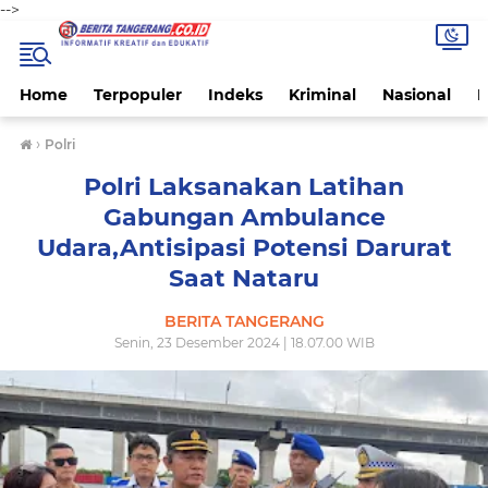
-->
Home
Terpopuler
Indeks
Kriminal
Nasional
P
›
Polri
Polri Laksanakan Latihan
Gabungan Ambulance
Udara,Antisipasi Potensi Darurat
Saat Nataru
BERITA TANGERANG
Senin, 23 Desember 2024 | 18.07.00 WIB