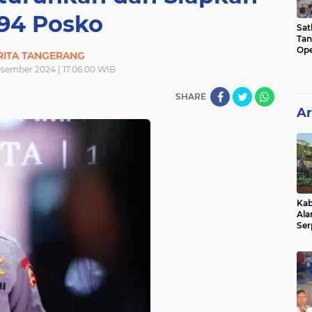
794 Posko
Sat
Tan
Ope
RITA TANGERANG
Ini
esember 2024 | 17.06.00 WIB
SHARE
Ar
Kab
Ala
Ser
Sen
Ber