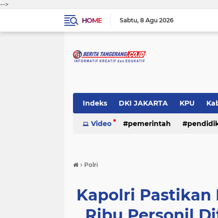
-->
HOME
Sabtu
8 Agu 2026
Indeks
DKI JAKARTA
KPU
Ka
Pemerintah
Video
pemerintah
Pendidikan
pendidi
Polri
›
Polri
Kapolri Pastika
Ribu Personil D