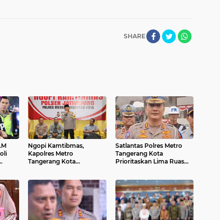
SHARE
.M
Ngopi Kamtibmas,
Satlantas Polres Metro
oli
Kapolres Metro
Tangerang Kota
Tangerang Kota
Prioritaskan Lima Ruas
Dengarkan Aspirasi
Jalan Arteri ini Jadi
Warga
Kawasan Bebas Macet