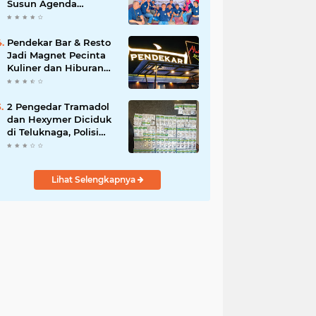
Susun Agenda
Strategis 2026
Pendekar Bar & Resto
Jadi Magnet Pecinta
Kuliner dan Hiburan
Malam di Tangerang
2 Pengedar Tramadol
dan Hexymer Diciduk
di Teluknaga, Polisi
Amankan Ratusan Pil
Siap Edar
Lihat Selengkapnya