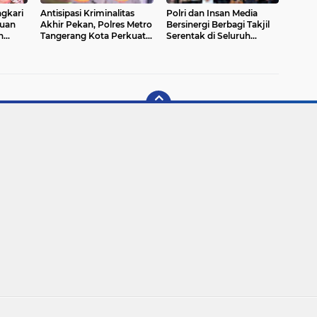
gkari
Antisipasi Kriminalitas
Polri dan Insan Media
tuan
Akhir Pekan, Polres Metro
Bersinergi Berbagi Takjil
n
Tangerang Kota Perkuat
Serentak di Seluruh
Kota
Patroli
Indonesia
Copyright ©
2026 BERITA TANGERANG .CO.ID