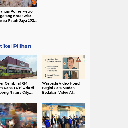
lantas Polres Metro
gerang Kota Gelar
rasi Patuh Jaya 2025,
 Sasarannya
tikel Pilihan
ar Gembira! RM
Waspada Video Hoax!
m Kapau Kini Ada di
Begini Cara Mudah
pong Natura City,
Bedakan Video AI
sasi Kuliner Minang
dengan Video Asli
nuansa Alam