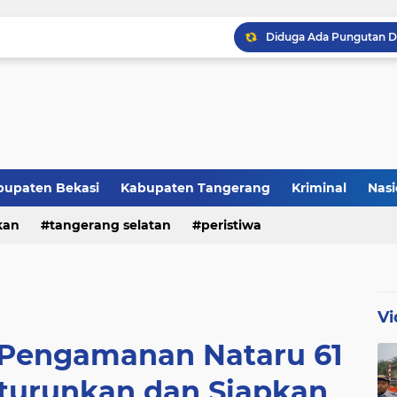
Raker JTR ke 9 Sahkan 
bupaten Bekasi
Kabupaten Tangerang
Kriminal
Nasi
kan
peristiwa
tangerang selatan
peristiwa
Vi
n Pengamanan Nataru 61
iturunkan dan Siapkan