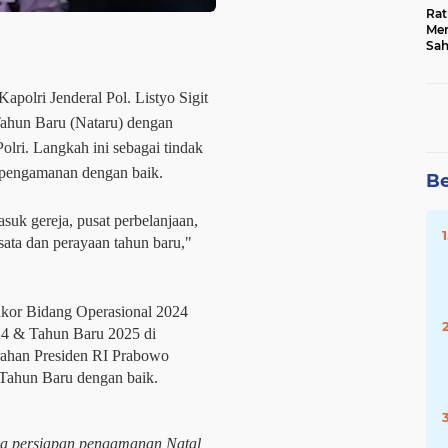
Rat
Mer
Sah
Dua
Keg
Hib
Kapolri Jenderal Pol. Listyo Sigit
ahun Baru (Nataru) dengan
lri. Langkah ini sebagai tindak
n pengamanan dengan baik.
Be
uk gereja, pusat perbelanjaan,
isata dan perayaan tahun baru,"
Rakor Bidang Operasional 2024
4 & Tahun Baru 2025 di
rahan Presiden RI Prabowo
Tahun Baru dengan baik.
ka persiapan pengamanan Natal