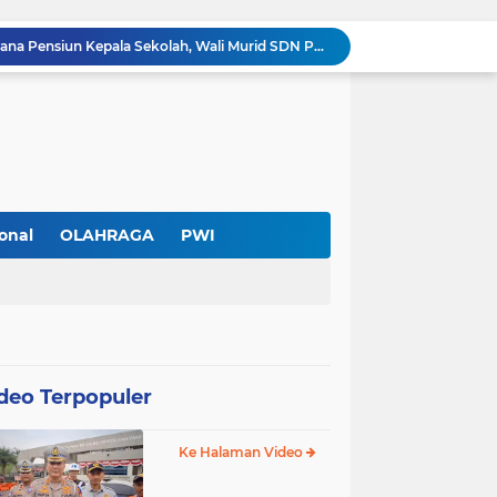
Diduga Ada Pungutan Dana Pensiun Kepala Sekolah, Wali Murid SDN Pasar Kemis 2 Layangkan Pengaduan
Pendekar Bar & Resto Jadi Magnet Pecinta Kuliner dan Hiburan Malam di Tangerang
Pengurus Baru dan Susun Agenda Strategis 2026
Hadir di GIIAS 2026, Pro7 Auto Lighting Pamerkan Teknologi Pencahayaan Kendaraan Premium
Terendus Dugaan Pungli Pengurusan PM1,Kades Buaran Bambu Minta 60 Juta
Kebakaran Hanguskan Rumah di Perumnas I Karawaci Baru,Api Diduga dari Ledakan Kipas Angin
Soft Opening Warteg Kharisma Bahari Otentik 2, Hadirkan Menu Lezat dengan Harga Ramah di Kantong
Ketua SMSI Kota Tangerang Dukung UMKM, Kirim Karangan Bunga untuk Soft Opening Kharisma Bahari Otentik 2
onal
OLAHRAGA
PWI
Anggota TNI AD Tewas dengan 10 Luka Tusuk di Tangerang,Empat Pelaku Ditangkap Kurang dari 24 Jam
PWI Kota Tangerang Serahkan SK ke Kesbangpol, Wawan Fauzi: Peran Media Bisa Berdampak Besar hingga Fatal
deo Terpopuler
Ke Halaman Video