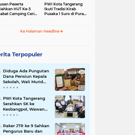
usan Peserta
PWI Kota Tangerang
iahkan HUT Ke-5
Ikuti Tradisi Kirab
abat Camping Ceria,
Pusaka 1 Suro di Pura
 Hari Penuh
Mangkunegaran
iatan Sosial dan
Surakarta
uran di Ciater
Ke Halaman Headline
rita Terpopuler
Diduga Ada Pungutan
Dana Pensiun Kepala
Sekolah, Wali Murid
SDN Pasar Kemis 2
Layangkan
Pengaduan
PWI Kota Tangerang
Serahkan SK ke
Kesbangpol, Wawan
Fauzi: Peran Media
Bisa Berdampak Besar
hingga Fatal
Raker JTR ke 9 Sahkan
Pengurus Baru dan