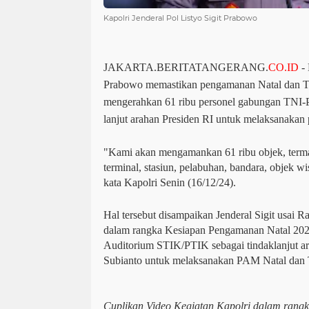
Kapolri Jenderal Pol Listyo Sigit Prabowo
JAKARTA.BERITATANGERANG.
CO.ID
- 
Prabowo memastikan pengamanan Natal dan T
mengerahkan 61 ribu personel gabungan TNI-Po
lanjut arahan Presiden RI untuk melaksanaka
"Kami akan mengamankan 61 ribu objek, termas
terminal, stasiun, pelabuhan, bandara, objek w
kata Kapolri Senin (16/12/24).
Hal tersebut disampaikan Jenderal Sigit usai 
dalam rangka Kesiapan Pengamanan Natal 202
Auditorium STIK/PTIK sebagai tindaklanjut a
Subianto untuk melaksanakan PAM Natal dan 
Cuplikan Video Kegiatan Kapolri dalam rang