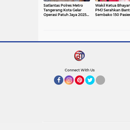
Satlantas Polres Metro
Wakil Ketua Bhayan
Tangerang Kota Gelar
PMJ Serahkan Ban
Operasi Patuh Jaya 2025,
Sembako 150 Pasie
Ini Sasarannya
Operasi Katarak di 
Tangerang
Connect With Us
Facebook
Instagram
Pinterest
Twitter
YouTube