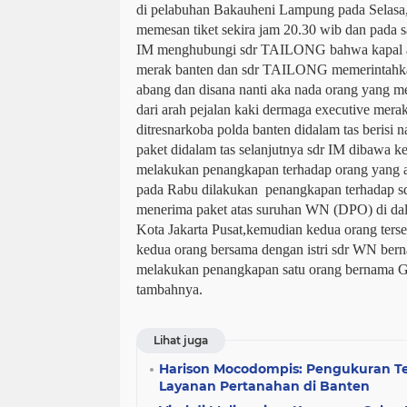
di pelabuhan Bakauheni Lampung pada Selasa
memesan tiket sekira jam 20.30 wib dan pada sa
IM menghubungi sdr TAILONG bahwa kapal ak
merak banten dan sdr TAILONG memerintahka
abang dan disana nanti aka nada orang yang me
dari arah pejalan kaki dermaga executive merak
ditresnarkoba polda banten didalam tas berisi n
paket didalam tas selanjutnya sdr IM dibawa k
melakukan penangkapan terhadap orang yang a
pada Rabu dilakukan penangkapan terhadap s
menerima paket atas suruhan WN (DPO) di da
Kota Jakarta Pusat,kemudian kedua orang ters
kedua orang bersama dengan istri sdr WN ber
melakukan penangkapan satu orang bernama GN
tambahnya.
Lihat juga
Harison Mocodompis: Pengukuran Te
Layanan Pertanahan di Banten