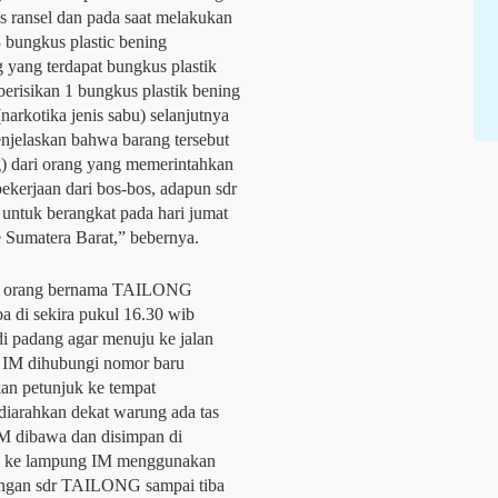
 ransel dan pada saat melakukan
3 bungkus plastic bening
 yang terdapat bungkus plastik
risikan 1 bungkus plastik bening
narkotika jenis sabu) selanjutnya
enjelaskan bahwa barang tersebut
g) dari orang yang memerintahkan
erjaan dari bos-bos, adapun sdr
 untuk berangkat pada hari jumat
 Sumatera Barat,” bebernya.
ngi orang bernama TAILONG
 di sekira pukul 16.30 wib
i padang agar menuju ke jalan
na IM dihubungi nomor baru
n petunjuk ke tempat
diarahkan dekat warung ada tas
IM dibawa dan disimpan di
ang ke lampung IM menggunakan
engan sdr TAILONG sampai tiba