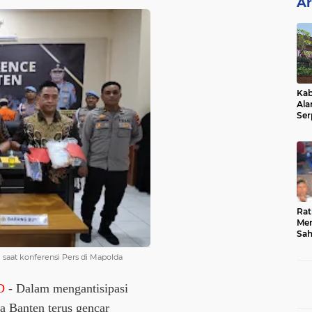
Ar
Kab
Ala
Ser
Sen
Ber
Rat
Mer
Sah
Dua
Keg
 saat konferensi Pers di Mapolda
Hib
D
- Dalam mengantisipasi
a Banten terus gencar