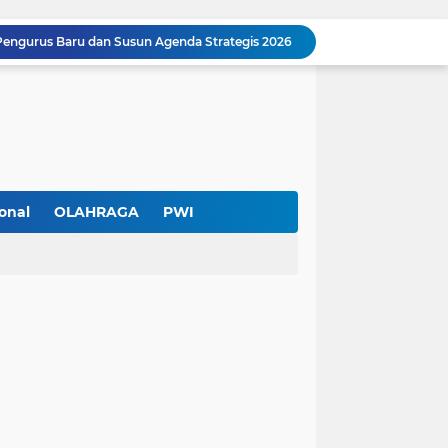
Pengurus Baru dan Susun Agenda Strategis 2026
Hadir di GIIAS 2026, Pro7 Auto Lighting Pamerkan Teknologi Pencahayaan Kendaraan Premium
Terendus Dugaan Pungli Pengurusan PM1,Kades Buaran Bambu Minta 60 Juta
Kebakaran Hanguskan Rumah di Perumnas I Karawaci Baru,Api Diduga dari Ledakan Kipas Angin
Soft Opening Warteg Kharisma Bahari Otentik 2, Hadirkan Menu Lezat dengan Harga Ramah di Kantong
Ketua SMSI Kota Tangerang Dukung UMKM, Kirim Karangan Bunga untuk Soft Opening Kharisma Bahari Otentik 2
Anggota TNI AD Tewas dengan 10 Luka Tusuk di Tangerang,Empat Pelaku Ditangkap Kurang dari 24 Jam
Blusukan ke Kawasan Kumuh , Kapolres Metro Tangerang Kota Bagikan Sembako dan Serap Keluhan Warga
onal
OLAHRAGA
PWI
Pemerintah Kota Tangerang bersama Pemprov Banten Mulai Tertibkan Kabel Udara
Pendekar Bar & Resto Jadi Magnet Pecinta Kuliner dan Hiburan Malam di Tangerang