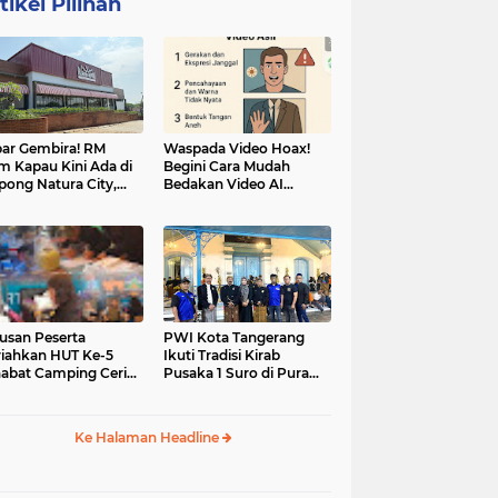
tikel Pilihan
ar Gembira! RM
Waspada Video Hoax!
m Kapau Kini Ada di
Begini Cara Mudah
pong Natura City,
Bedakan Video AI
sasi Kuliner Minang
dengan Video Asli
nuansa Alam
usan Peserta
PWI Kota Tangerang
iahkan HUT Ke-5
Ikuti Tradisi Kirab
abat Camping Ceria,
Pusaka 1 Suro di Pura
 Hari Penuh
Mangkunegaran
iatan Sosial dan
Surakarta
uran di Ciater
Ke Halaman Headline