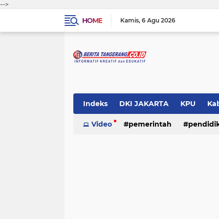
-->
HOME
Kamis
6 Agu 2026
Indeks
DKI JAKARTA
KPU
Ka
Pemerintah
Video
pemerintah
Pendidikan
pendidi
Polri