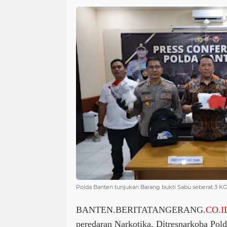
Polda Banten tunjukan Barang bukti Sabu seberat 3 KG
BANTEN.BERITATANGERANG
.CO.I
peredaran Narkotika, Ditresnarkoba Pold