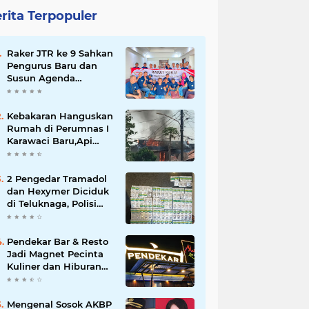
rita Terpopuler
Raker JTR ke 9 Sahkan
Pengurus Baru dan
Susun Agenda
Strategis 2026
Kebakaran Hanguskan
Rumah di Perumnas I
Karawaci Baru,Api
Diduga dari Ledakan
Kipas Angin
2 Pengedar Tramadol
dan Hexymer Diciduk
di Teluknaga, Polisi
Amankan Ratusan Pil
Siap Edar
Pendekar Bar & Resto
Jadi Magnet Pecinta
Kuliner dan Hiburan
Malam di Tangerang
Mengenal Sosok AKBP