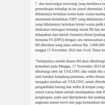
7 dan mencurigai seseorang yang membawa tas
pemeriksaan terhadap isi tas ransel ditemukan 
didalamnya berisikan kertas kado warna kuning
aluminium bertuliskan ZMY yang didalamnya be
yang didalamnya berisikan kristal warna putih (
dilakukan interogasi terhadap inisial IM dan m
didapatkan dari daerah Sumatera Barat (padan
bernama FS (DPO) dengan cara menawarkan pek
IM diberikan uang jalan sebesar Rp. 3.000.000
tanggal 15 November 2024 dari Aceh Timur ke
“Selanjutnya setelah disana IM akan dihubu
kemudian pada Minggu, 17 November 2024 tiba
dihubungi oleh sdr TAILONG jika sudah tiba d
arah bandara katapiang pariaman, setiba disa
mengaku suruhan sdr TAILONG untuk diberika
pengambilan barang dan setiba di tempat yang 
ransel warna hitam setelah mendapatkan oleh 
penginapan, pada saat diperjalanan dari pad
angkutan umum travel dan juga komunikasi d