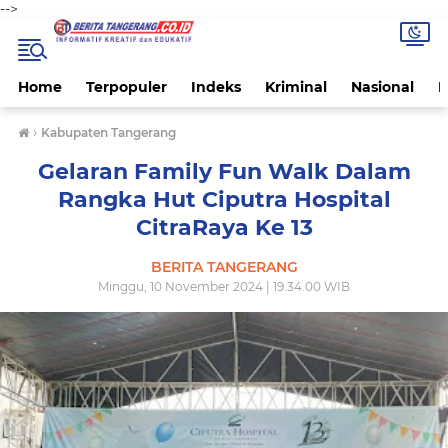
-->
Home
Terpopuler
Indeks
Kriminal
Nasional
P
›
Kabupaten Tangerang
Gelaran Family Fun Walk Dalam
Rangka Hut Ciputra Hospital
CitraRaya Ke 13
BERITA TANGERANG
Minggu, 10 November 2024 | 19.34.00 WIB