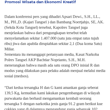
Promosi Wisata dan Ekonomi Kreatif
Dalam konferensi pers yang dihadiri Apsari Dewi., S.H., LL.,
M., PH.,D. (Kajari Tangsel ) dan Bambang Noertjahjo, SE, AK.
(Sekda Kota Tangsel) tersebut, Kapolres Tangsel juga
menjelaskan bahwa dari pengungkapan tersebut telah
menyelamatkan sekitar 1.407.000 (satu juta empat ratus tujuh
ribu) jiwa dan apabila dirupiahkan sekitar 2,1 (Dua koma Satu)
Miliar.
Sementara itu menanggapi pertanyaan media, Kasat Narkoba
Polres Tangsel AKP Bachtiar Noprianto, S.H., M.H.
menerangkan bahwa masih ada satu orang DPO inisial R dan
modus yang dilakukan para pelaku adalah menjual melalui media
sosial (medsos).
“Dari kedua tersangka H dan G kami amankan ganja seberat
139,5 Kg, kemudian kami lakukan pengembangan di wilayah
purwakarta dan berhasil mengamankan kembali seorang
tersangka S dengan narkotika jenis ganja 91.2 gram berikut kue
cokkies yang di dalamnya mengandung ganja sebanyak 102