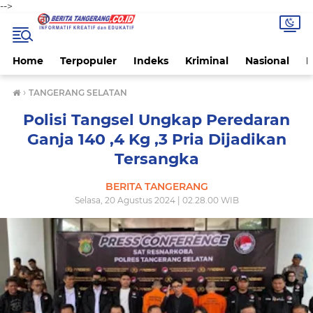
-->
Home
Terpopuler
Indeks
Kriminal
Nasional
P
›
TANGERANG SELATAN
Polisi Tangsel Ungkap Peredaran
Ganja 140 ,4 Kg ,3 Pria Dijadikan
Tersangka
BERITA TANGERANG
Selasa, 20 Agustus 2024 | 02.28.00 WIB