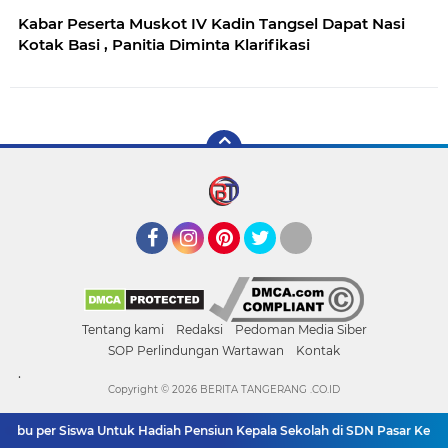
Kabar Peserta Muskot IV Kadin Tangsel Dapat Nasi
Kotak Basi , Panitia Diminta Klarifikasi
Facebook
Instagram
Pinterest
Twitter
YouTube
Tentang kami
Redaksi
Pedoman Media Siber
SOP Perlindungan Wartawan
Kontak
.
Copyright ©
2026 BERITA TANGERANG .CO.ID
ibu per Siswa Untuk Hadiah Pensiun Kepala Sekolah di SDN Pasar Kemis 