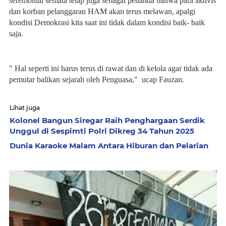
seremonial semata tetap juga sebagai penanda bahwa para aktivis
dan korban pelanggaran HAM akan terus melawan, apalgi
kondisi Demokrasi kita saat ini tidak dalam kondisi baik- baik
saja.
" Hal seperti ini harus terus di rawat dan di kelola agar tidak ada
pemutar balikan sejarah oleh Penguasa," ucap Fauzan.
Lihat juga
Kolonel Bangun Siregar Raih Penghargaan Serdik
Unggul di Sespimti Polri Dikreg 34 Tahun 2025
Dunia Karaoke Malam Antara Hiburan dan Pelarian