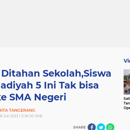
Vi
 Ditahan Sekolah,Siswa
iyah 5 Ini Tak bisa
ke SMA Negeri
Sat
Tan
Ope
RITA TANGERANG
Ini
8 Juli 2023 | 11.36.00 WIB
SHARE