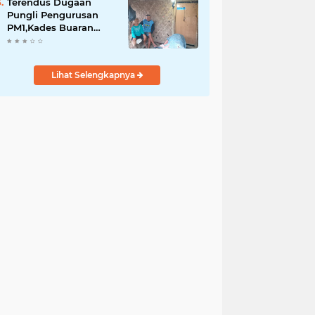
Lingkungan dan PBG
Terendus Dugaan
Pungli Pengurusan
PM1,Kades Buaran
Bambu Minta 60 Juta
Lihat Selengkapnya