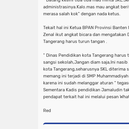
" Datang kesini tiba tiba mau minta SKL.Se
administrasinya.Kalo.mas mau angkat berit
merasa salah kok" dengan nada ketus.
Tekait hal ini Ketua BPAN Provinsi Bante
Zenal ikut angkat bicara dan mengatakan 
Tangerang harus turun tangan .
" Dinas Pendidikan kota Tangerang harus 
sangsi sekolah,Jangan diam saja,Ini nasib
kota Tangerang,seharusnya SKL diterima si
memang ini terjadi di SMP Muhammadiyah 
karena ini sudah melanggar aturan " tegas
Sementara Kadis pendidikan Jamaludin ta
pendapat terkait hal ini melalui pesan W
Red