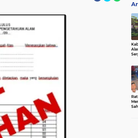
Ar
Kab
Ala
Ser
Sen
Ber
Rat
Mer
Sah
Dua
Keg
Hib