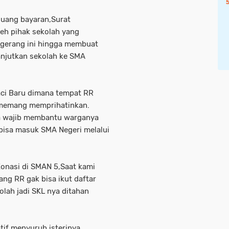
 uang bayaran,Surat
leh pihak sekolah yang
ngerang ini hingga membuat
anjutkan sekolah ke SMA
ci Baru dimana tempat RR
 memang memprihatinkan.
sa wajib membantu warganya
bisa masuk SMA Negeri melalui
Zonasi di SMAN 5,Saat kami
ng RR gak bisa ikut daftar
lah jadi SKL nya ditahan
atif menyuruh isterinya