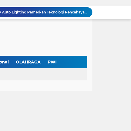
Hadir di GIIAS 2026, Pro7 Auto Lighting Pamerkan Teknologi Pencahayaan Kendaraan Premium
Terendus Dugaan Pungli Pengurusan PM1,Kades Buaran Bambu Minta 60 Juta
Kebakaran Hanguskan Rumah di Perumnas I Karawaci Baru,Api Diduga dari Ledakan Kipas Angin
Soft Opening Warteg Kharisma Bahari Otentik 2, Hadirkan Menu Lezat dengan Harga Ramah di Kantong
Ketua SMSI Kota Tangerang Dukung UMKM, Kirim Karangan Bunga untuk Soft Opening Kharisma Bahari Otentik 2
Anggota TNI AD Tewas dengan 10 Luka Tusuk di Tangerang,Empat Pelaku Ditangkap Kurang dari 24 Jam
Blusukan ke Kawasan Kumuh , Kapolres Metro Tangerang Kota Bagikan Sembako dan Serap Keluhan Warga
Pemerintah Kota Tangerang bersama Pemprov Banten Mulai Tertibkan Kabel Udara
onal
OLAHRAGA
PWI
Larangan Kabel Udara Berlaku, Aktivitas PT Davon Media Teknologi di Karawaci Jadi Sorotan
Pengurus Baru dan Susun Agenda Strategis 2026