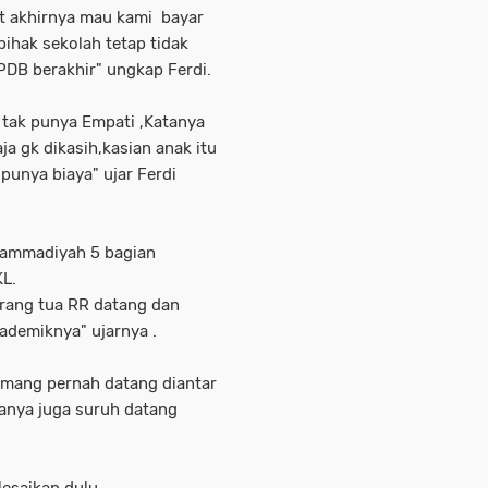
ut akhirnya mau kami bayar
ihak sekolah tetap tidak
DB berakhir" ungkap Ferdi.
 tak punya Empati ,Katanya
ja gk dikasih,kasian anak itu
punya biaya" ujar Ferdi
hammadiyah 5 bagian
KL.
orang tua RR datang dan
ademiknya" ujarnya .
emang pernah datang diantar
wanya juga suruh datang