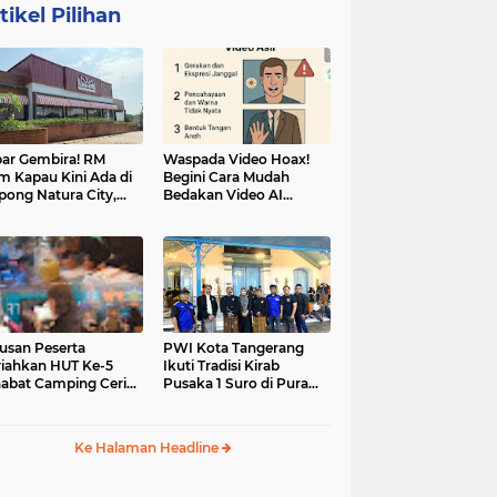
tikel Pilihan
ar Gembira! RM
Waspada Video Hoax!
m Kapau Kini Ada di
Begini Cara Mudah
pong Natura City,
Bedakan Video AI
sasi Kuliner Minang
dengan Video Asli
nuansa Alam
usan Peserta
PWI Kota Tangerang
iahkan HUT Ke-5
Ikuti Tradisi Kirab
abat Camping Ceria,
Pusaka 1 Suro di Pura
 Hari Penuh
Mangkunegaran
iatan Sosial dan
Surakarta
uran di Ciater
Ke Halaman Headline