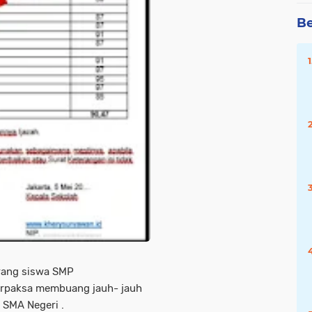
Be
rang siswa SMP
terpaksa membuang jauh- jauh
 SMA Negeri .