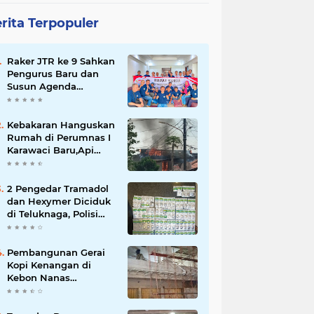
rita Terpopuler
Raker JTR ke 9 Sahkan
Pengurus Baru dan
Susun Agenda
Strategis 2026
Kebakaran Hanguskan
Rumah di Perumnas I
Karawaci Baru,Api
Diduga dari Ledakan
Kipas Angin
2 Pengedar Tramadol
dan Hexymer Diciduk
di Teluknaga, Polisi
Amankan Ratusan Pil
Siap Edar
Pembangunan Gerai
Kopi Kenangan di
Kebon Nanas
Disorot,Warga
Pertanyakan Izin