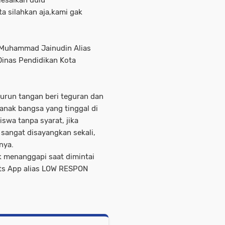
lesaikan dulu
a silahkan aja,kami gak
n Muhammad Jainudin Alias
Dinas Pendidikan Kota
turun tangan beri teguran dan
 anak bangsa yang tinggal di
swa tanpa syarat, jika
sangat disayangkan sekali,
nya.
k menanggapi saat dimintai
hats App alias LOW RESPON