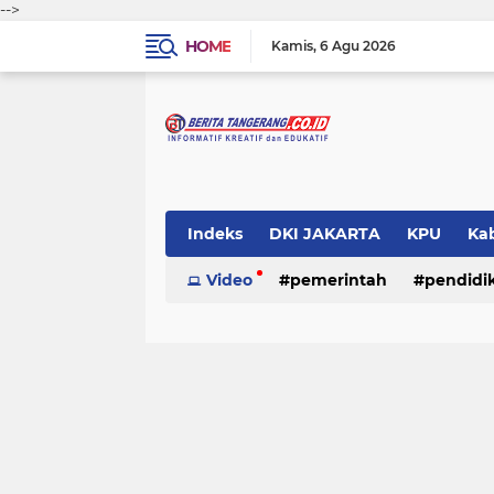
-->
HOME
Kamis
6 Agu 2026
Indeks
DKI JAKARTA
KPU
Ka
Pemerintah
Video
pemerintah
Pendidikan
pendidi
Polri