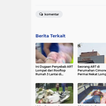
komentar
Berita Terkait
Ini Dugaan Penyebab ART
Seorang ART di
Lompat dari Rooftop
Perumahan Cimon
Rumah 3 Lantai di
Permai Nekat Lom
Cimone Tangerang
dari Lantai 3 Didug
Bunuh Diri.