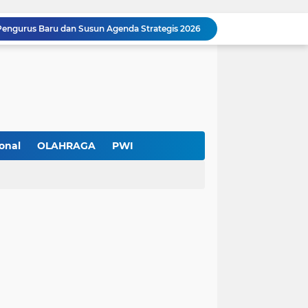
Pengurus Baru dan Susun Agenda Strategis 2026
Hadir di GIIAS 2026, Pro7 Auto Lighting Pamerkan Teknologi Pencahayaan Kendaraan Premium
Terendus Dugaan Pungli Pengurusan PM1,Kades Buaran Bambu Minta 60 Juta
Kebakaran Hanguskan Rumah di Perumnas I Karawaci Baru,Api Diduga dari Ledakan Kipas Angin
Soft Opening Warteg Kharisma Bahari Otentik 2, Hadirkan Menu Lezat dengan Harga Ramah di Kantong
Ketua SMSI Kota Tangerang Dukung UMKM, Kirim Karangan Bunga untuk Soft Opening Kharisma Bahari Otentik 2
Anggota TNI AD Tewas dengan 10 Luka Tusuk di Tangerang,Empat Pelaku Ditangkap Kurang dari 24 Jam
Blusukan ke Kawasan Kumuh , Kapolres Metro Tangerang Kota Bagikan Sembako dan Serap Keluhan Warga
onal
OLAHRAGA
PWI
Pemerintah Kota Tangerang bersama Pemprov Banten Mulai Tertibkan Kabel Udara
Pendekar Bar & Resto Jadi Magnet Pecinta Kuliner dan Hiburan Malam di Tangerang