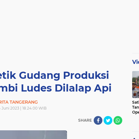
Vi
etik Gudang Produksi
mbi Ludes Dilalap Api
RITA TANGERANG
Sat
Tan
 Juni 2023 | 18.24.00 WIB
Ope
Ini
SHARE