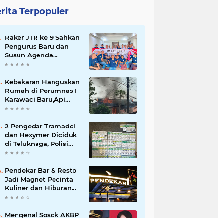
rita Terpopuler
Raker JTR ke 9 Sahkan
Pengurus Baru dan
Susun Agenda
Strategis 2026
Kebakaran Hanguskan
Rumah di Perumnas I
Karawaci Baru,Api
Diduga dari Ledakan
Kipas Angin
2 Pengedar Tramadol
dan Hexymer Diciduk
di Teluknaga, Polisi
Amankan Ratusan Pil
Siap Edar
Pendekar Bar & Resto
Jadi Magnet Pecinta
Kuliner dan Hiburan
Malam di Tangerang
Mengenal Sosok AKBP