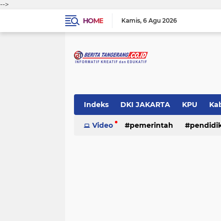
-->
HOME
Kamis
6 Agu 2026
Indeks
DKI JAKARTA
KPU
Ka
Pemerintah
Video
pemerintah
Pendidikan
pendidi
Polri