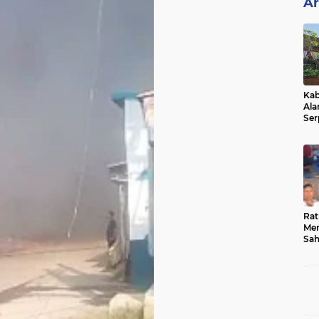
Ar
Kab
Ala
Ser
Sen
Ber
Rat
Mer
Sah
Dua
Keg
Hib