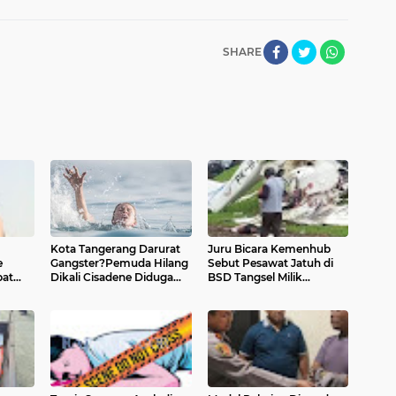
SHARE
Kota Tangerang Darurat
Juru Bicara Kemenhub
e
Gangster?Pemuda Hilang
Sebut Pesawat Jatuh di
pat
Dikali Cisadene Diduga
BSD Tangsel Milik
a Coba
Panik Dikejar Kelompok
Indonesia Flying Club
Gangster