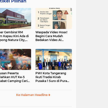
tikel Pilihan
ar Gembira! RM
Waspada Video Hoax!
m Kapau Kini Ada di
Begini Cara Mudah
pong Natura City,
Bedakan Video AI
sasi Kuliner Minang
dengan Video Asli
nuansa Alam
usan Peserta
PWI Kota Tangerang
iahkan HUT Ke-5
Ikuti Tradisi Kirab
abat Camping Ceria,
Pusaka 1 Suro di Pura
 Hari Penuh
Mangkunegaran
iatan Sosial dan
Surakarta
uran di Ciater
Ke Halaman Headline