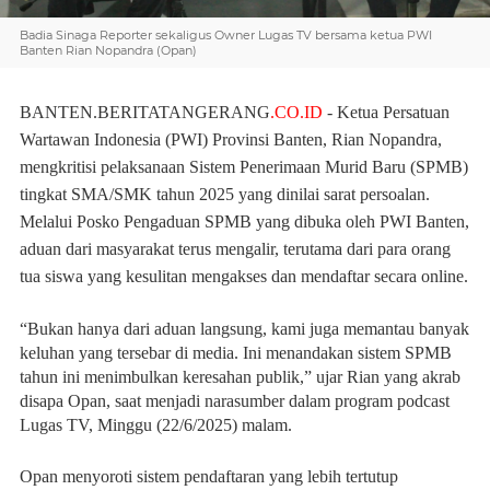
Badia Sinaga Reporter sekaligus Owner Lugas TV bersama ketua PWI
Banten Rian Nopandra (Opan)
BANTEN.BERITATANGERANG
.CO.ID
- Ketua Persatuan
Wartawan Indonesia (PWI) Provinsi Banten, Rian Nopandra,
mengkritisi pelaksanaan Sistem Penerimaan Murid Baru (SPMB)
tingkat SMA/SMK tahun 2025 yang dinilai sarat persoalan.
Melalui Posko Pengaduan SPMB yang dibuka oleh PWI Banten,
aduan dari masyarakat terus mengalir, terutama dari para orang
tua siswa yang kesulitan mengakses dan mendaftar secara online.
“Bukan hanya dari aduan langsung, kami juga memantau banyak
keluhan yang tersebar di media. Ini menandakan sistem SPMB
tahun ini menimbulkan keresahan publik,” ujar Rian yang akrab
disapa Opan, saat menjadi narasumber dalam program podcast
Lugas TV, Minggu (22/6/2025) malam.
Opan menyoroti sistem pendaftaran yang lebih tertutup