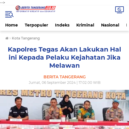
-->
Home
Terpopuler
Indeks
Kriminal
Nasional
P
›
Kota Tangerang
Kapolres Tegas Akan Lakukan Hal
ini Kepada Pelaku Kejahatan Jika
Melawan
BERITA TANGERANG
Jumat, 06 September 2024 | 17.02.00 WIB