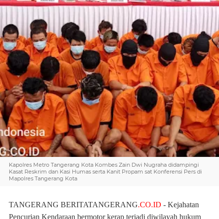
Kapolres Metro Tangerang Kota Kombes Zain Dwi Nugraha didampingi
Kasat Reskrim dan Kasi Humas serta Kanit Propam sat Konferensi Pers di
Mapolres Tangerang Kota
T
ANGERANG BERITATANGERANG
.CO.ID
- Kejahatan
Pencurian Kendaraan bermotor kerap terjadi diwilayah hukum