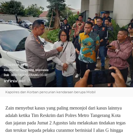
Kapolres dan Korban pencurian kendaraan berupa Mobil
Zain menyebut kasus yang paling menonjol dari kasus lainnya
adalah ketika Tim Reskrim dari Polres Metro Tangerang Kota
dan jajaran pada Jumat 2 Agustus lalu melakukan tindakan tegas
dan terukur kepada pelaku curanmor berinisial I alias G hingga