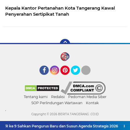
Kepala Kantor Pertanahan Kota Tangerang Kawal
Penyerahan Sertipikat Tanah
Facebook
Instagram
Pinterest
Twitter
YouTube
Tentang kami
Redaksi
Pedoman Media Siber
SOP Perlindungan Wartawan
Kontak
.
Copyright ©
2026 BERITA TANGERANG .CO.ID
TR ke 9 Sahkan Pengurus Baru dan Susun Agenda Strategis 2026
Hadir